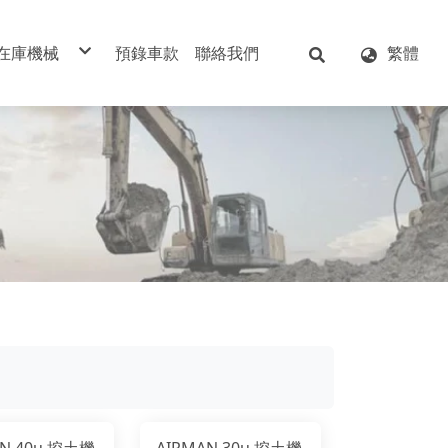
在庫機械
預錄車款
聯絡我們
繁體
洋馬 YANMAR
日立 HITACHI
久保田 KUBOTA
神岡 KOBELCO
住友 SUMITOMO
小松 KOMATSU
加藤 KATO
酒井 SAKAI
AIRMAN
AN 40u 挖土機
AIRMAN 30u 挖土機