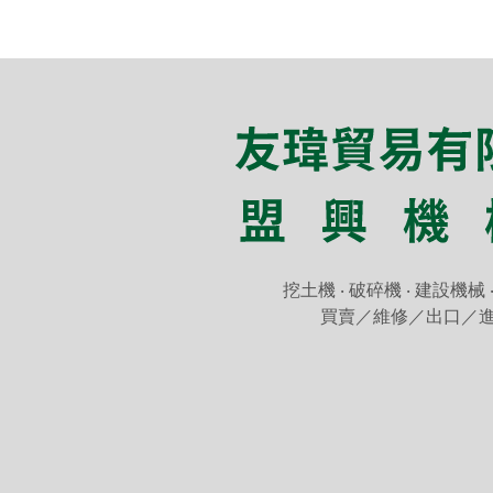
挖土機
‧
破碎機
‧
建設機械 
買賣／維修／出口／