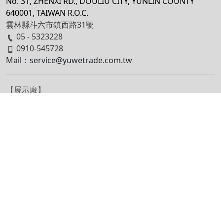
No. 31, ZHENXI RD., DOULIU CITY, YUNLIN COUNTY
640001, TAIWAN R.O.C.
雲林縣斗六市鎮西路31號
05 - 5323228
0910-545728
Mail：service@yuwetrade.com.tw
【展示廠】
No. 115, SEC. 3, YUNLIN RD., DOULIU CITY, YUNLIN
COUNTY 640101, TAIWAN R.O.C.
雲林縣斗六市雲林路三段115號
05 - 5323228
0970-555958
Mail：service@yuwetrade.com.tw
©
2026
, All Rights Reserved.